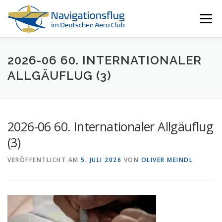
Zum
Inhalt
Menü
springen
HOME
NAVIGATIONSFLUG
RESSOURCEN
2026-06 60. INTERNATIONALER
ALLGÄUFLUG (3)
ALLE EVENTS
ÜBER UNS
2026-06 60. Internationaler Allgäuflug
(3)
VERÖFFENTLICHT AM
5. JULI 2026
VON
OLIVER MEINDL