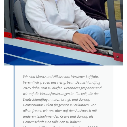
Wir sind Moritz und Niklas vom Verdener Luftfahrt-
Verein! Wir freuen uns riesig, beim Deutschlandflug
2025 dabei sein zu dürfen. Besonders gespannt sind
wir auf die Herausforderungen im Cockpit, die der
Deutschlandflug mit sich bringt, und darauf,
Deutschlands Ecken fliegerisch zu erkunden. Vor
allem freuen wir uns aber auf den Austausch mit
anderen teilnehmenden Crews und darauf, als
Gemeinschaft eine tolle Zeit zu haben!