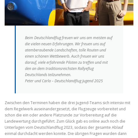
Beim Deutschlandflug freuen wir uns am meisten auf
die vielen neuen Erfahrungen. Wir freuen uns auf
atemberaubende Landschaften, tolle Routen und
einen schönen Wettbewerb. Auch freuen wir uns
darauf, viele erfahrende Piloten zu treffen und mit
den an dem traditionsreichsten Rallyeflug
Deutschlands teilzunehmen.
Peter und Carla – Deutschlandflug Jugend 2025
Zwischen den Terminen haben die drei Jugend-Teams sich intensiv mit
dem Regelwerk auseinandergesetzt, die Flugzeuge vorbereitet und
schon die ein oder andere Platzrunde zur Vorbereitung auf die
Landewertung durchgeführt. Zum Glück gab es online auch noch die
Unterlagen vom Deutschlandflug 2023, sodass der gesamte Ablauf
einmal durchdacht werden konnte. Die übrigen Fragen wurden dann