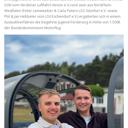
Söhl vom Verdener Luftfahrt-Verein e.V.) und zwei aus Nordrhein-
Westfalen (Peter Leineweber & Carla Peters LSG Steinfurt e.V. sowie
Phil & Jan Hebbeler vom LSV Eschendorf e.V.) ergatterten sich in einem
Auswahlverfahren die begehrte Jugend-Förderung in Höhe von 1.500€
der Bundeskommission Motorflug.