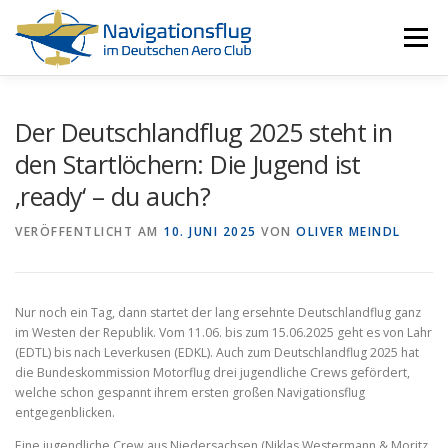
Zum
Inhalt
Menü
springen
HOME
NAVIGATIONSFLUG
RESSOURCEN
Der Deutschlandflug 2025 steht in
den Startlöchern: Die Jugend ist
‚ready‘ – du auch?
ALLE EVENTS
ÜBER UNS
VERÖFFENTLICHT AM
10. JUNI 2025
VON
OLIVER MEINDL
Nur noch ein Tag, dann startet der lang ersehnte Deutschlandflug ganz
im Westen der Republik. Vom 11.06. bis zum 15.06.2025 geht es von Lahr
(EDTL) bis nach Leverkusen (EDKL). Auch zum Deutschlandflug 2025 hat
die Bundeskommission Motorflug drei jugendliche Crews gefördert,
welche schon gespannt ihrem ersten großen Navigationsflug
entgegenblicken.
Eine jugendliche Crew aus Niedersachsen (Niklas Westermann & Moritz