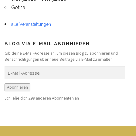
Gotha
alle Veranstaltungen
BLOG VIA E-MAIL ABONNIEREN
Gib deine E-Mail-Adresse an, um diesen Blog zu abonnieren und
Benachrichtigungen über neue Beiträge via E-Mail zu erhalten.
E
-
M
a
Abonnieren
i
Schließe dich 299 anderen Abonnenten an
l
-
A
d
r
e
s