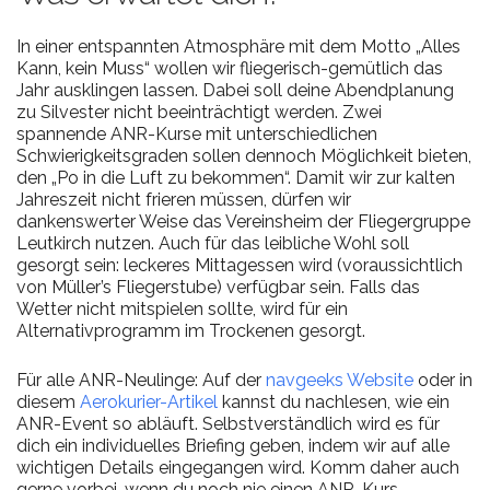
In einer entspannten Atmosphäre mit dem Motto „Alles
Kann, kein Muss“ wollen wir fliegerisch-gemütlich das
Jahr ausklingen lassen. Dabei soll deine Abendplanung
zu Silvester nicht beeinträchtigt werden. Zwei
spannende ANR-Kurse mit unterschiedlichen
Schwierigkeitsgraden sollen dennoch Möglichkeit bieten,
den „Po in die Luft zu bekommen“. Damit wir zur kalten
Jahreszeit nicht frieren müssen, dürfen wir
dankenswerter Weise das Vereinsheim der Fliegergruppe
Leutkirch nutzen. Auch für das leibliche Wohl soll
gesorgt sein: leckeres Mittagessen wird (voraussichtlich
von Müller’s Fliegerstube) verfügbar sein. Falls das
Wetter nicht mitspielen sollte, wird für ein
Alternativprogramm im Trockenen gesorgt.
Für alle ANR-Neulinge: Auf der
navgeeks Website
oder in
diesem
Aerokurier-Artikel
kannst du nachlesen, wie ein
ANR-Event so abläuft. Selbstverständlich wird es für
dich ein individuelles Briefing geben, indem wir auf alle
wichtigen Details eingegangen wird. Komm daher auch
gerne vorbei, wenn du noch nie einen ANR-Kurs