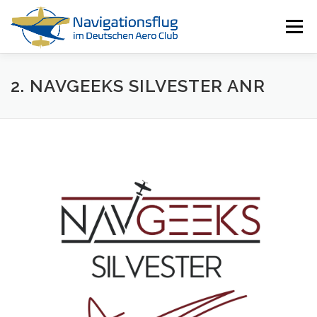
Zum
Inhalt
Menü
springen
HOME
NAVIGATIONSFLUG
RESSOURCEN
2. NAVGEEKS SILVESTER ANR
ALLE EVENTS
ÜBER UNS