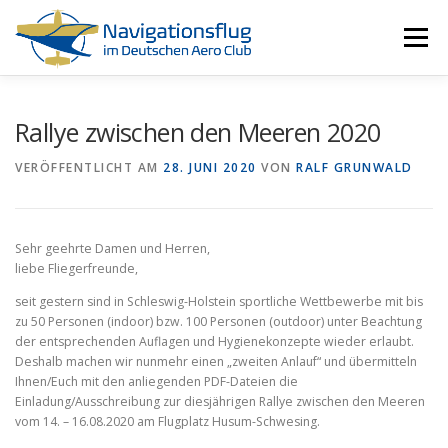
Zum
Inhalt
Menü
springen
HOME
NAVIGATIONSFLUG
RESSOURCEN
Rallye zwischen den Meeren 2020
VERÖFFENTLICHT AM
28. JUNI 2020
VON
RALF GRUNWALD
ALLE EVENTS
ÜBER UNS
Sehr geehrte Damen und Herren,
liebe Fliegerfreunde,
seit gestern sind in Schleswig-Holstein sportliche Wettbewerbe mit bis
zu 50 Personen (indoor) bzw. 100 Personen (outdoor) unter Beachtung
der entsprechenden Auflagen und Hygienekonzepte wieder erlaubt.
Deshalb machen wir nunmehr einen „zweiten Anlauf“ und übermitteln
Ihnen/Euch mit den anliegenden PDF-Dateien die
Einladung/Ausschreibung zur diesjährigen Rallye zwischen den Meeren
vom 14. – 16.08.2020 am Flugplatz Husum-Schwesing.